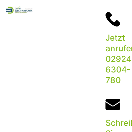
Zum
Inhalt
springen
Jetzt
anrufe
02924
6304-
780
Schre